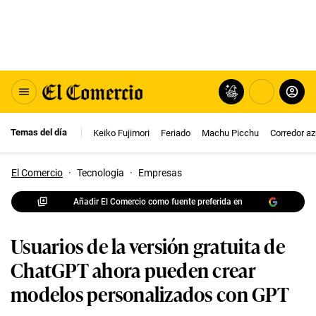
Temas del día
Keiko Fujimori
Feriado
Machu Picchu
Corredor az
El Comercio
·
Tecnologia
·
Empresas
Añadir El Comercio como fuente preferida en
Usuarios de la versión gratuita de
ChatGPT ahora pueden crear
modelos personalizados con GPT