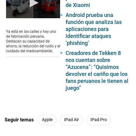
de Xiaomi
Android prueba una
0
función que analiza las
seconds
aplicaciones para
of
Ya está en las calles y hay uno
4
identificar ataques
de fabricación peruana.
minutes,
Destacan su capacidad de
‘phishing’
24
ahorro, la reducción del ruido y el
seconds
cuidado del medioambiente.
Creadores de Tekken 8
nos cuentan sobre
“Azucena”: “Quisimos
devolver el cariño que los
fans peruanos le tienen al
juego”
Seguir temas
Apple
IPad Air
IPad Pro