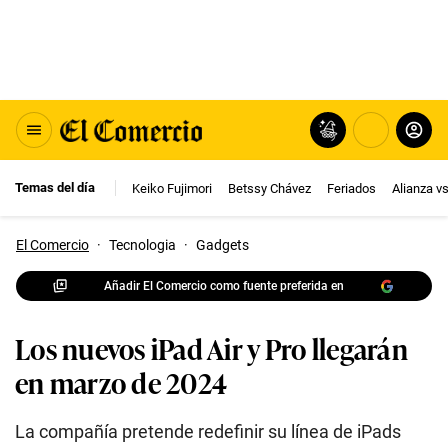
Temas del día
Keiko Fujimori
Betssy Chávez
Feriados
Alianza v
El Comercio
·
Tecnologia
·
Gadgets
Añadir El Comercio como fuente preferida en
Los nuevos iPad Air y Pro llegarán
en marzo de 2024
La compañía pretende redefinir su línea de iPads