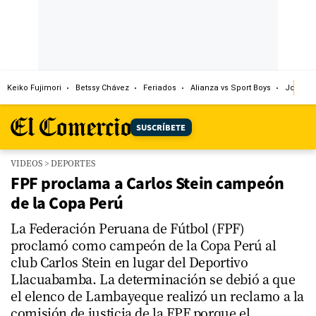
Keiko Fujimori
Betssy Chávez
Feriados
Alianza vs Sport Boys
Jorge M
SUSCRÍBETE
VIDEOS
>
DEPORTES
FPF proclama a Carlos Stein campeón
de la Copa Perú
La Federación Peruana de Fútbol (FPF)
proclamó como campeón de la Copa Perú al
club Carlos Stein en lugar del Deportivo
Llacuabamba. La determinación se debió a que
el elenco de Lambayeque realizó un reclamo a la
comisión de justicia de la FPF porque el