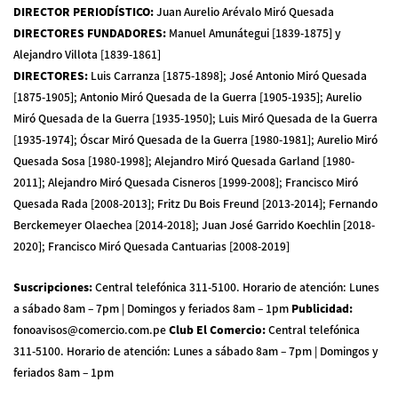
DIRECTOR PERIODÍSTICO
:
Juan Aurelio Arévalo Miró Quesada
DIRECTORES FUNDADORES
:
Manuel Amunátegui [1839-1875] y
Alejandro Villota [1839-1861]
DIRECTORES
:
Luis Carranza [1875-1898]; José Antonio Miró Quesada
[1875-1905]; Antonio Miró Quesada de la Guerra [1905-1935]; Aurelio
Miró Quesada de la Guerra [1935-1950]; Luis Miró Quesada de la Guerra
[1935-1974]; Óscar Miró Quesada de la Guerra [1980-1981]; Aurelio Miró
Quesada Sosa [1980-1998]; Alejandro Miró Quesada Garland [1980-
2011]; Alejandro Miró Quesada Cisneros [1999-2008]; Francisco Miró
Quesada Rada [2008-2013]; Fritz Du Bois Freund [2013-2014]; Fernando
Berckemeyer Olaechea [2014-2018]; Juan José Garrido Koechlin [2018-
2020]; Francisco Miró Quesada Cantuarias [2008-2019]
Suscripciones
:
Central telefónica 311-5100
.
Horario de atención: Lunes
a sábado 8am – 7pm | Domingos y feriados 8am – 1pm
Publicidad
:
fonoavisos@comercio.com.pe
Club El Comercio
:
Central telefónica
311-5100
.
Horario de atención: Lunes a sábado 8am – 7pm | Domingos y
feriados 8am – 1pm