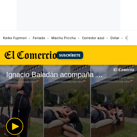
Keiko Fujimori
Feriado
Machu Picchu
Corredor azul
Dólar
Congr
SUSCRÍBETE
Ignacio Baladán acompaña a su novia 'La Segura' en su recuperación tras delicada operación