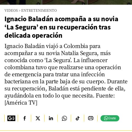
0
VIDEOS
>
ENTRETENIMIENTO
seconds
of
Ignacio Baladán acompaña a su novia
1
‘La Segura’ en su recuperación tras
minute,
59
delicada operación
seconds
Ignacio Baladán viajó a Colombia para
acompañar a su novia Natalia Segura, más
conocida como ‘La Segura’. La influencer
colombiana tuvo que realizarse una operación
de emergencia para tratar una infección
bacteriana en la parte baja de su cuerpo. Durante
su recuperación, Baladán está pendiente de ella,
ayudándola en todo lo que necesita. Fuente:
[América TV]
Únete