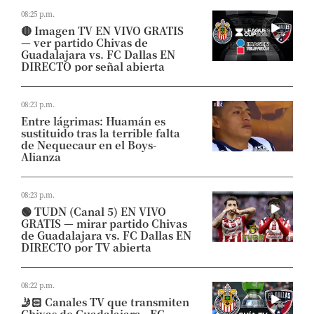
08:25 p.m.
🔴 Imagen TV EN VIVO GRATIS
— ver partido Chivas de
Guadalajara vs. FC Dallas EN
DIRECTO por señal abierta
08:23 p.m.
Entre lágrimas: Huamán es
sustituido tras la terrible falta
de Nequecaur en el Boys-
Alianza
08:23 p.m.
🟢 TUDN (Canal 5) EN VIVO
GRATIS — mirar partido Chivas
de Guadalajara vs. FC Dallas EN
DIRECTO por TV abierta
08:22 p.m.
🤳🏻 Canales TV que transmiten
Chivas de Guadalajara - FC