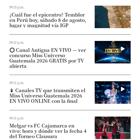
09:35 p.m.
¿Cuál fue el epicentro? Temblor
en Perú hoy, sábado 8 de agosto,
lugar y magnitud vía IGP
09:32 p.m.
⭕ Canal Antigua EN VIVO — ver
concurso Miss Universo
Guatemala 2026 GRATIS por TV
abierta
09:31 p.m.
📱 Canales TV que transmiten el
Miss Universo Guatemala 2026
EN VIVO ONLINE con la final
09:31 p.m.
Melgar vs FC Cajamarca en
vivo: hora y dónde ver la fecha 4
del Torneo Clausura