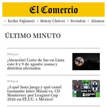
Keiko Fujimori
Betssy Chávez
Feriados
Alianza 
ÚLTIMO MINUTO
09:39 p.m.
¡Atención! Corte de luz en Lima
este 8 y 9 de agosto: zonas y
distritos afectados
09:38 p.m.
¿A qué hora juega y qué canal
transmite Inter Miami vs. CD
Monterrey por Leagues Cup
2026 en EE.UU. y México?