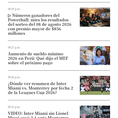
09:29 p.m.
▷ Números ganadores del
Powerball: mira los resultados
del sorteo del 08 de agosto 2026
con premio mayor de $856
millones
09:27 p.m.
Aumento de sueldo mínimo
2026 en Perú: Qué dijo el MEF
sobre el próximo pago
09:26 p.m.
¿Dónde ver resumen de Inter
Miami vs. Monterrey por fecha 2
de la Leagues Cup 2026?
09:25 p.m.
VIDEO: Inter Miami sin Lionel
Messi cayó 2-1 ante Monterrey