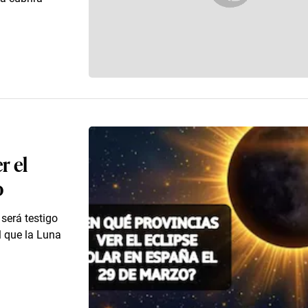
r el
o
será testigo
l que la Luna