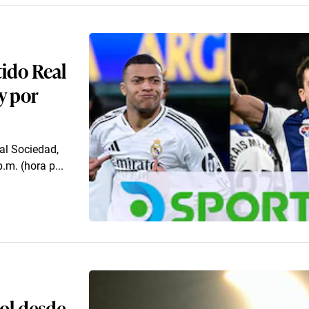
ido Real
y por
al Sociedad,
.m. (hora p...
sol desde