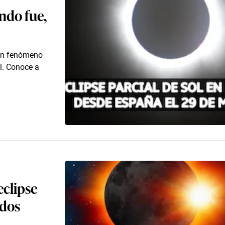
ándo fue,
 un fenómeno
l. Conoce a
eclipse
ados