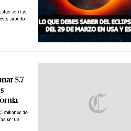
 estas son las
 este sábado
anar 5.7
as
fornia
5 millones de
ías ser un