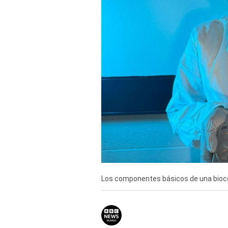
TV+
Tecnología y ciencias
Somos
Bienestar
Hogar y Familia
Respuestas
Mag
Viù
Vamos
Los componentes básicos de una bioco
Ruedas y Tuercas
Casa y Más