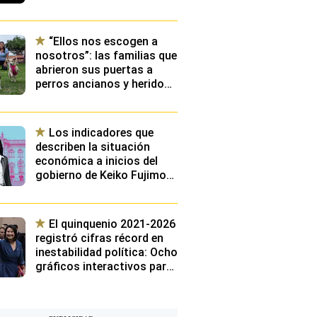
presidirla?
“Ellos nos escogen a
nosotros”: las familias que
abrieron sus puertas a
perros ancianos y heridos
que llevaban años
esperando ser adoptados
Los indicadores que
describen la situación
económica a inicios del
gobierno de Keiko Fujimori:
¿Cuáles serán los
principales retos de su
gestión?
El quinquenio 2021-2026
registró cifras récord en
inestabilidad política: Ocho
gráficos interactivos para
conocer los cargos más
volátiles de los últimos
cinco años