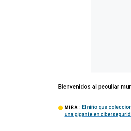
Concesionarias
Principios
Rectores
Buenas
Prácticas
Políticas
De
Privacidad
Política
Integrada
De
Gestión
Derechos
Bienvenidos al peculiar mun
Arco
Política
De
El niño que coleccio
Cookies
MIRA:
una gigante en ciberseguri