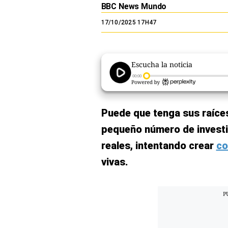
BBC News Mundo
El Dominical
17/10/2025 17H47
Desde la redacción
Videos
Escucha la noticia
Archivo El Comercio
00:00
Notas contratadas
Puede que tenga sus raíces 
Blogs
pequeño número de invest
Colecciones El Comercio
reales, intentando crear
co
elcomercio.pe
vivas.
Términos
Y
Condiciones
De
Uso
Oficinas