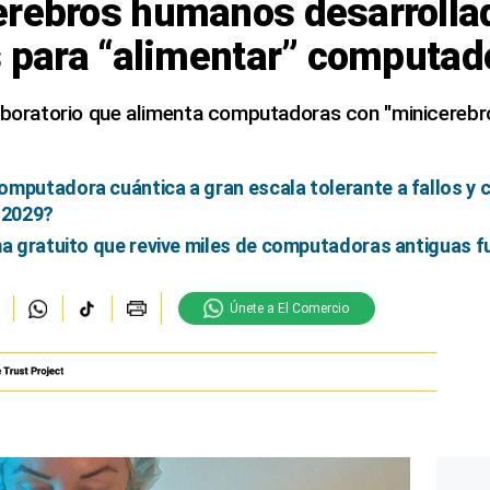
erebros humanos desarrolla
s para “alimentar” computad
aboratorio que alimenta computadoras con "minicerebro
omputadora cuántica a gran escala tolerante a fallos y
 2029?
ma gratuito que revive miles de computadoras antiguas 
Únete a El Comercio