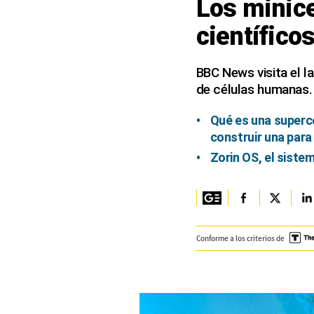
Los minic
Columnistas
científico
Provecho
BBC News visita el l
Saltar intro
de células humanas.
Política
Qué es una superc
construir una para
Economía
Zorin OS, el siste
ECData
Lima
Perú
Conforme a los criterios de
Mundo
DT
Luces