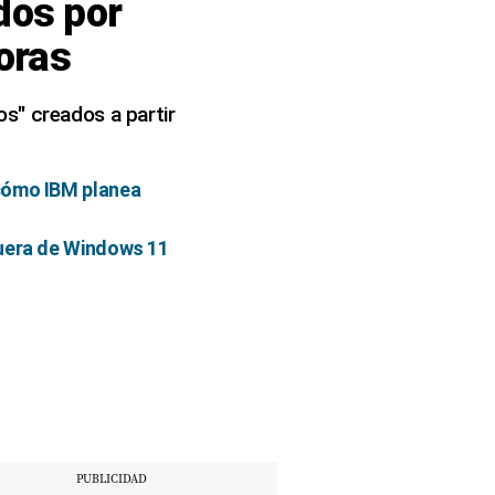
dos por
oras
s" creados a partir
 cómo IBM planea
fuera de Windows 11