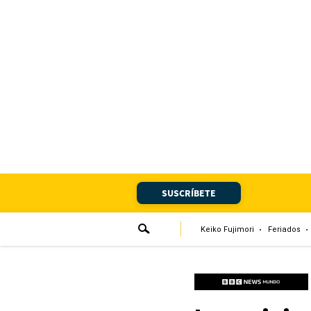
Portada
Edición Impresa
Club El Comercio
Newsletters
Editorial
SUSCRÍBETE
Día 1
Audiencias Vecinales
Keiko Fujimori
Feriados
Corresponsales escolares
Podcast
Juegos