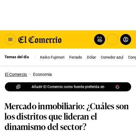
Temas del día
Keiko Fujimori
Feriado
Dólar
Corredor azul
Con
El Comercio
·
Economia
Añadir El Comercio como fuente preferida en
Mercado inmobiliario: ¿Cuáles son
los distritos que lideran el
dinamismo del sector?