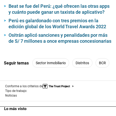
s
Beat se fue del Perú: ¿qué ofrecen las otras apps
e
y cuánto puede ganar un taxista de aplicativo?
c
o
n
Perú es galardonado con tres premios en la
d
edición global de los World Travel Awards 2022
s
Ositrán aplicó sanciones y penalidades por más
de S/ 7 millones a once empresas concesionarias
Seguir temas
Sector Inmobiliario
Distritos
BCR
Conforme a los criterios de
Tipo de trabajo:
Noticias
Lo más visto