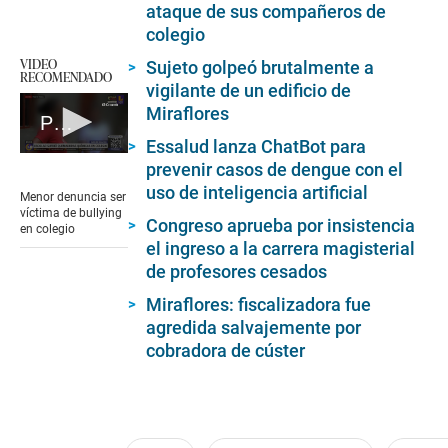
ataque de sus compañeros de
colegio
VIDEO
Sujeto golpeó brutalmente a
RECOMENDADO
vigilante de un edificio de
Miraflores
Puente Piedra: menor sufre quemaduras en colegio
Essalud lanza ChatBot para
0
prevenir casos de dengue con el
seconds
uso de inteligencia artificial
of
Menor denuncia ser
2
víctima de bullying
Congreso aprueba por insistencia
minutes,
en colegio
31
el ingreso a la carrera magisterial
seconds
de profesores cesados
Miraflores: fiscalizadora fue
agredida salvajemente por
cobradora de cúster