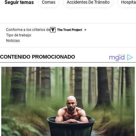
Seguir temas
Comas
Accidentes De Tránsito
Hospita
Conforme a los criterios de
Tipo de trabajo:
Noticias