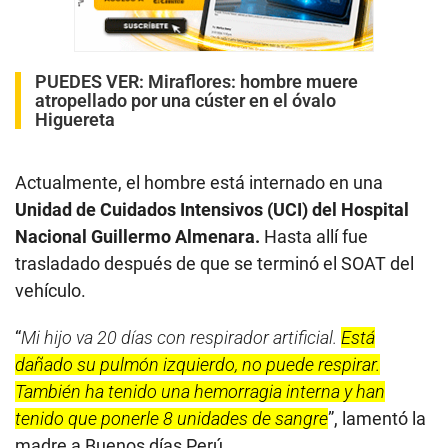
PUEDES VER:
Miraflores: hombre muere
atropellado por una cúster en el óvalo
Higuereta
Actualmente, el hombre está internado en una
Unidad de Cuidados Intensivos (UCI) del Hospital
Nacional Guillermo Almenara.
Hasta allí fue
trasladado después de que se terminó el SOAT del
vehículo.
“
Mi hijo va 20 días con respirador artificial.
Está
dañado su pulmón izquierdo, no puede respirar.
También ha tenido una hemorragia interna y han
tenido que ponerle 8 unidades de sangre
”, lamentó la
madre a Buenos días Perú.