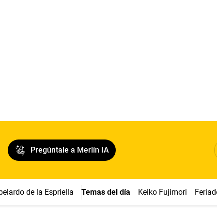
Pregúntale a Merlín IA
belardo de la Espriella
Temas del día
Keiko Fujimori
Feriad