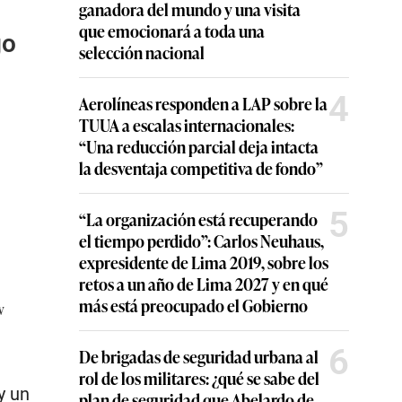
o
ganadora del mundo y una visita
que emocionará a toda una
go
selección nacional
4
Aerolíneas responden a LAP sobre la
TUUA a escalas internacionales:
“Una reducción parcial deja intacta
la desventaja competitiva de fondo”
5
“La organización está recuperando
el tiempo perdido”: Carlos Neuhaus,
expresidente de Lima 2019, sobre los
retos a un año de Lima 2027 y en qué
más está preocupado el Gobierno
w
6
De brigadas de seguridad urbana al
rol de los militares: ¿qué se sabe del
y un
plan de seguridad que Abelardo de