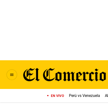
Perú vs Venezuela
A
EN VIVO