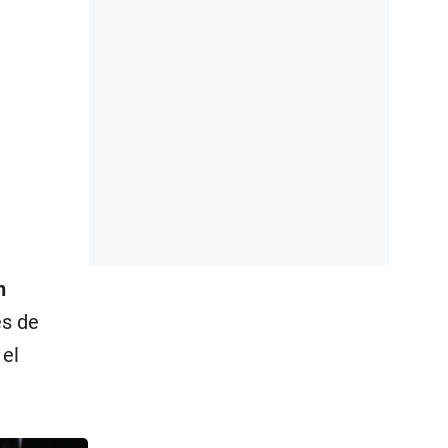
n
es de
 el