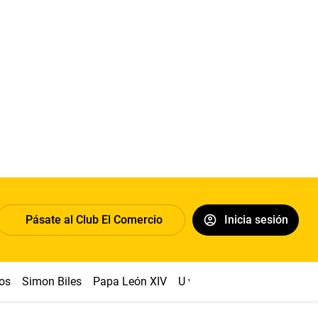
Pásate al Club El Comercio
Inicia sesión
os
Simon Biles
Papa León XIV
U vs Cristal
Dólar
Congr