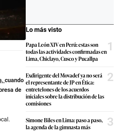
Lo más visto
1
Papa León XIV en Perú: estas son
todas las actividades confirmadas en
Lima, Chiclayo, Cusco y Pucallpa
2
Exdirigente del Movadef ya no será
a,
cuando
el representante de JP en Ética:
entretelones de los acuerdos
presa de
iniciales sobre la distribución de las
comisiones
3
cal.
Simone Biles en Lima: paso a paso,
la agenda de la gimnasta más