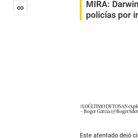
MIRA:
Darwin
policías por 
#LOÚLTIMO
DETONAN explos
— Roger García (@RogerAder
Este atentado dejó ci