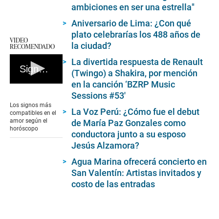
ambiciones en ser una estrella"
Aniversario de Lima: ¿Con qué
plato celebrarías los 488 años de
VIDEO
la ciudad?
RECOMENDADO
La divertida respuesta de Renault
Signos compatibles en el amor
(Twingo) a Shakira, por mención
en la canción ‘BZRP Music
0
Sessions #53′
seconds
of
Los signos más
3
La Voz Perú: ¿Cómo fue el debut
compatibles en el
minutes,
amor según el
de María Paz Gonzales como
0
horóscopo
conductora junto a su esposo
Jesús Alzamora?
Agua Marina ofrecerá concierto en
San Valentín: Artistas invitados y
costo de las entradas