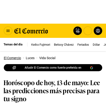
Temas del día
Keiko Fujimori
Betssy Chávez
Feriados
Dólar
J
El Comercio
·
Luces
·
Vida Social
Añadir El Comercio como fuente preferida en
Horóscopo de hoy, 13 de mayo: Lee
las predicciones más precisas para
tu signo