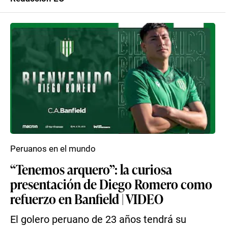
Peruanos en el mundo
“Tenemos arquero”: la curiosa
presentación de Diego Romero como
refuerzo en Banfield | VIDEO
El golero peruano de 23 años tendrá su