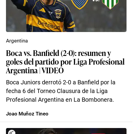
Argentina
Boca vs. Banfield (2-0): resumen y
goles del partido por Liga Profesional
Argentina | VIDEO
Boca Juniors derrotó 2-0 a Banfield por la
fecha 6 del Torneo Clausura de la Liga
Profesional Argentina en La Bombonera.
Joao Muñoz Tineo