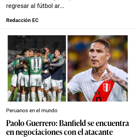
regresar al fútbol ar...
Redacción EC
Peruanos en el mundo
Paolo Guerrero: Banfield se encuentra
en negociaciones con el atacante