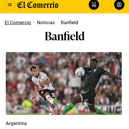
El Comercio
·
Noticias
·
Banfield
Banfield
Argentina