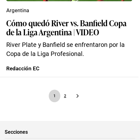
Argentina
Cómo quedó River vs. Banfield Copa
de la Liga Argentina | VIDEO
River Plate y Banfield se enfrentaron por la
Copa de la Liga Profesional.
Redacción EC
1
2
Secciones