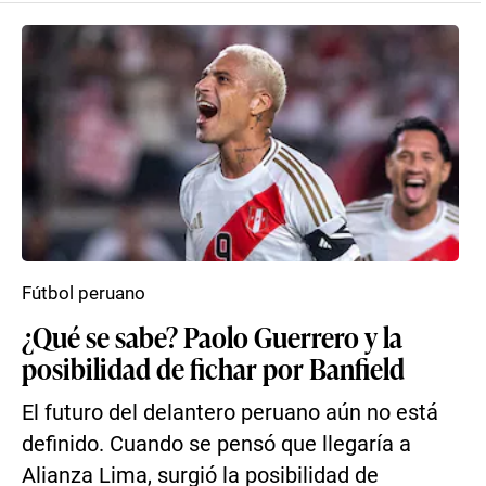
Fútbol peruano
¿Qué se sabe? Paolo Guerrero y la
posibilidad de fichar por Banfield
El futuro del delantero peruano aún no está
definido. Cuando se pensó que llegaría a
Alianza Lima, surgió la posibilidad de