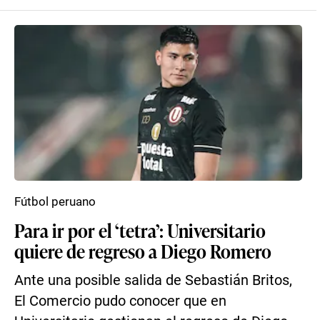
Fútbol peruano
Para ir por el ‘tetra’: Universitario
quiere de regreso a Diego Romero
Ante una posible salida de Sebastián Britos,
El Comercio pudo conocer que en