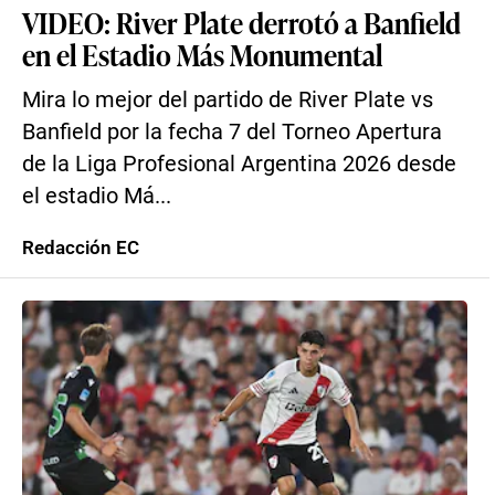
VIDEO: River Plate derrotó a Banfield
en el Estadio Más Monumental
Mira lo mejor del partido de River Plate vs
Banfield por la fecha 7 del Torneo Apertura
de la Liga Profesional Argentina 2026 desde
el estadio Má...
Redacción EC