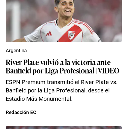
Argentina
River Plate volvió a la victoria ante
Banfield por Liga Profesional | VIDEO
ESPN Premium transmitió el River Plate vs.
Banfield por la Liga Profesional, desde el
Estadio Más Monumental.
Redacción EC