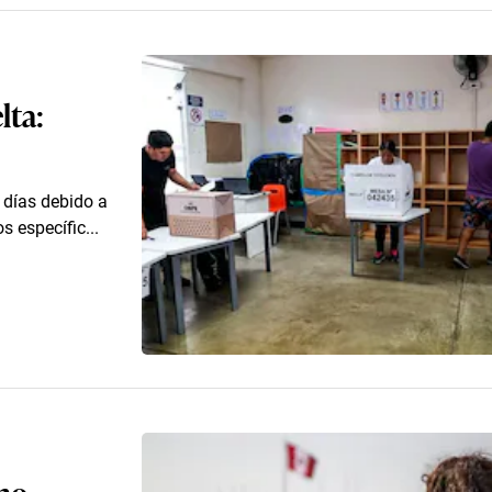
lta:
 días debido a
s específic...
 no