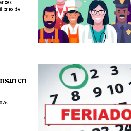
vances
illones de
ansan en
2026,