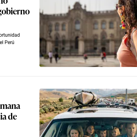
 gobierno
portunidad
el Perú
semana
ia de