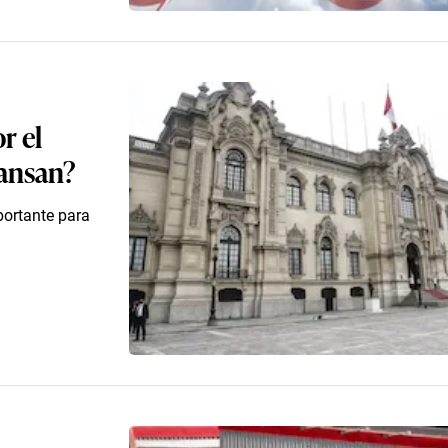
r el
cansan?
portante para