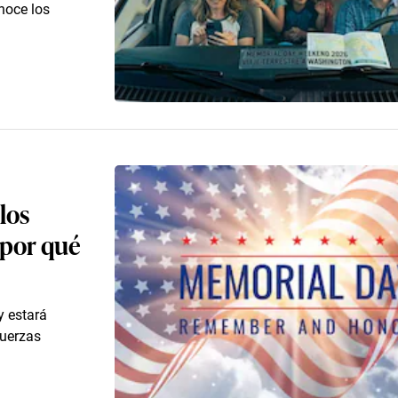
onoce los
los
 por qué
y estará
Fuerzas