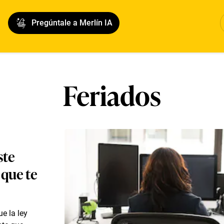
Pregúntale a Merlín IA
Feriados
ste
 que te
e la ley