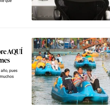
nte que
bre AQUÍ
 mes
 año, pues
a muchos