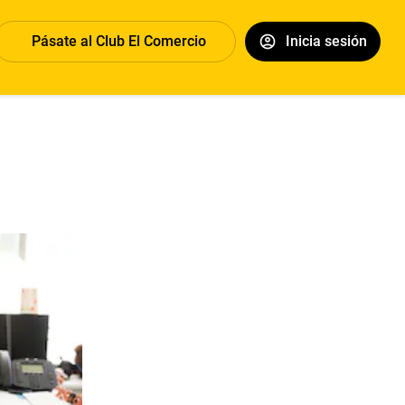
Pásate al Club El Comercio
Inicia sesión