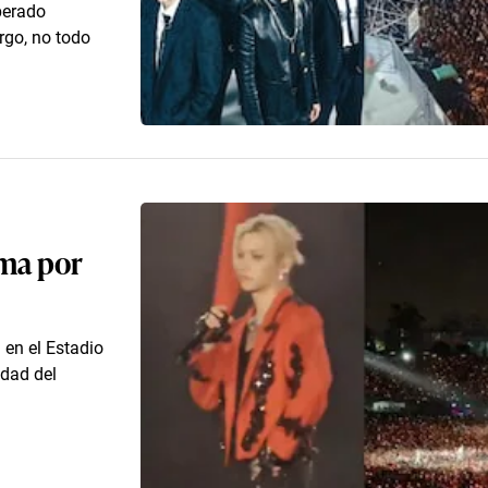
perado
rgo, no todo
ima por
 en el Estadio
idad del