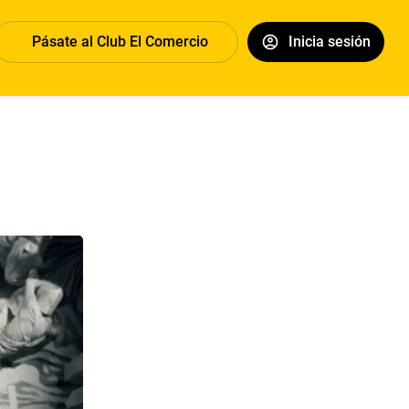
Pásate al Club El Comercio
Inicia sesión