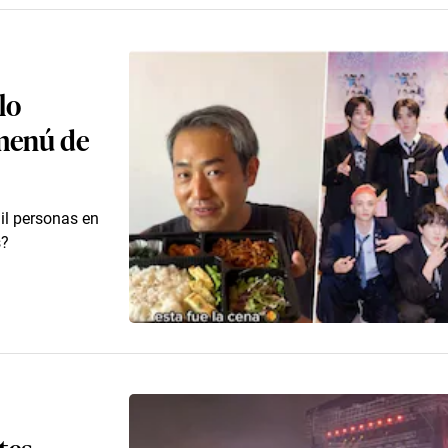
lo
 menú de
il personas en
s?
tes