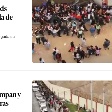
ids
la de
ligadas a
campan y
ras