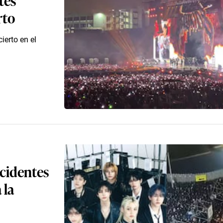
rto
ierto en el
ncidentes
 la