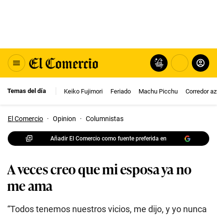
Temas del día
Keiko Fujimori
Feriado
Machu Picchu
Corredor az
El Comercio
·
Opinion
·
Columnistas
Añadir El Comercio como fuente preferida en
A veces creo que mi esposa ya no
me ama
“Todos tenemos nuestros vicios, me dijo, y yo nunca