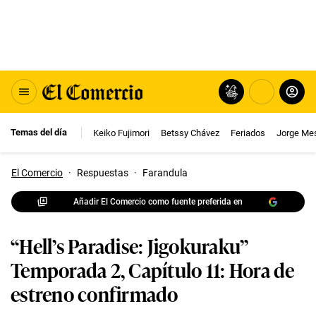
Temas del día
Keiko Fujimori
Betssy Chávez
Feriados
Jorge Me
El Comercio
·
Respuestas
·
Farandula
Añadir El Comercio como fuente preferida en
“Hell’s Paradise: Jigokuraku”
Temporada 2, Capítulo 11: Hora de
estreno confirmado