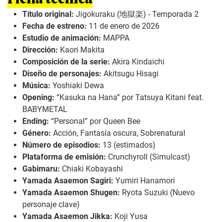
Título original:
Jigokuraku (地獄楽) - Temporada 2
Fecha de estreno:
11 de enero de 2026
Estudio de animación:
MAPPA
Dirección:
Kaori Makita
Composición de la serie:
Akira Kindaichi
Diseño de personajes:
Akitsugu Hisagi
Música:
Yoshiaki Dewa
Opening:
“Kasuka na Hana” por Tatsuya Kitani feat.
BABYMETAL
Ending:
“Personal” por Queen Bee
Género:
Acción, Fantasía oscura, Sobrenatural
Número de episodios:
13 (estimados)
Plataforma de emisión:
Crunchyroll (Simulcast)
Gabimaru:
Chiaki Kobayashi
Yamada Asaemon Sagiri:
Yumiri Hanamori
Yamada Asaemon Shugen:
Ryota Suzuki (Nuevo
personaje clave)
Yamada Asaemon Jikka:
Koji Yusa