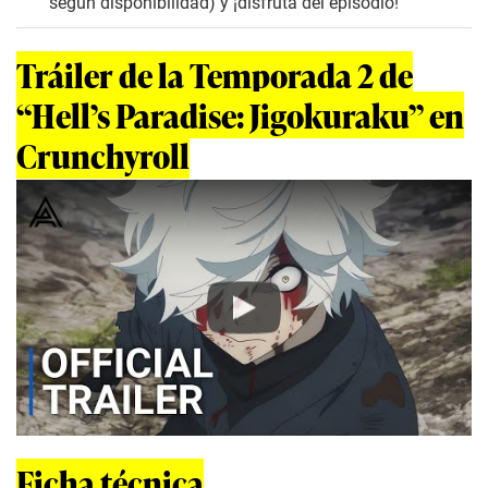
según disponibilidad) y ¡disfruta del episodio!
Tráiler de la Temporada 2 de
“Hell’s Paradise: Jigokuraku” en
Crunchyroll
Play
Ficha técnica