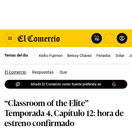
Temas del día
Keiko Fujimori
Betssy Chávez
Feriados
Dólar
J
El Comercio
·
Respuestas
·
Que
Añadir El Comercio como fuente preferida en
“Classroom of the Elite”
Temporada 4, Capítulo 12: hora de
estreno confirmado