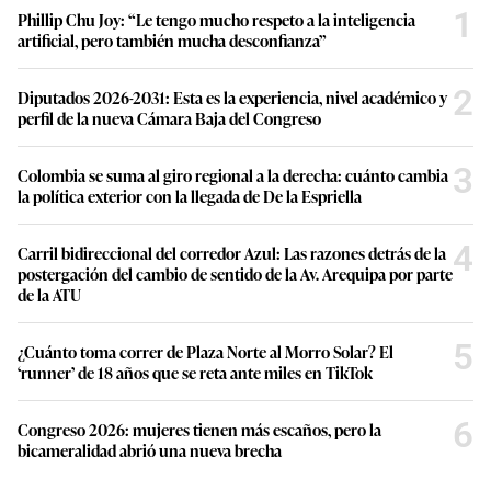
1
Phillip Chu Joy: “Le tengo mucho respeto a la inteligencia
artificial, pero también mucha desconfianza”
2
Diputados 2026-2031: Esta es la experiencia, nivel académico y
perfil de la nueva Cámara Baja del Congreso
3
Colombia se suma al giro regional a la derecha: cuánto cambia
la política exterior con la llegada de De la Espriella
4
Carril bidireccional del corredor Azul: Las razones detrás de la
postergación del cambio de sentido de la Av. Arequipa por parte
de la ATU
5
¿Cuánto toma correr de Plaza Norte al Morro Solar? El
‘runner’ de 18 años que se reta ante miles en TikTok
6
Congreso 2026: mujeres tienen más escaños, pero la
bicameralidad abrió una nueva brecha