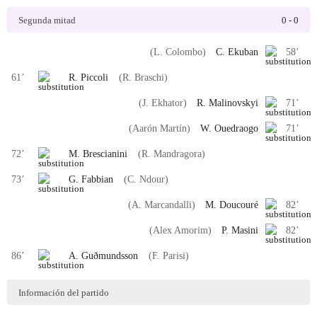
Segunda mitad
0
-
0
(L. Colombo)
C. Ekuban
58
’
61
’
R. Piccoli
(R. Braschi)
(J. Ekhator)
R. Malinovskyi
71
’
(Aarón Martín)
W. Ouedraogo
71
’
72
’
M. Brescianini
(R. Mandragora)
73
’
G. Fabbian
(C. Ndour)
(A. Marcandalli)
M. Doucouré
82
’
(Alex Amorim)
P. Masini
82
’
86
’
A. Guðmundsson
(F. Parisi)
Información del partido