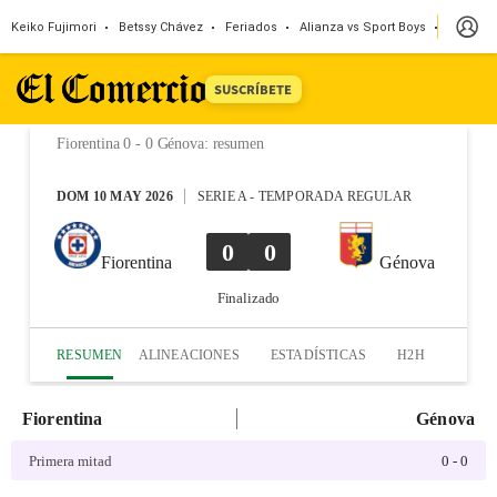
Keiko Fujimori
Betssy Chávez
Feriados
Alianza vs Sport Boys
Jorge M
SUSCRÍBETE
Fiorentina 0 - 0 Génova
:
resumen
DOM 10 MAY 2026
SERIE A
-
TEMPORADA REGULAR
0
0
Fiorentina
Génova
Finalizado
RESUMEN
ALINEACIONES
ESTADÍSTICAS
H2H
Fiorentina
Génova
Primera mitad
0
-
0