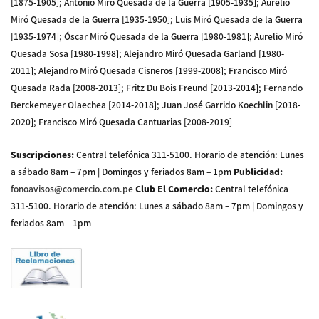
[1875-1905]; Antonio Miró Quesada de la Guerra [1905-1935]; Aurelio
Miró Quesada de la Guerra [1935-1950]; Luis Miró Quesada de la Guerra
[1935-1974]; Óscar Miró Quesada de la Guerra [1980-1981]; Aurelio Miró
Quesada Sosa [1980-1998]; Alejandro Miró Quesada Garland [1980-
2011]; Alejandro Miró Quesada Cisneros [1999-2008]; Francisco Miró
Quesada Rada [2008-2013]; Fritz Du Bois Freund [2013-2014]; Fernando
Berckemeyer Olaechea [2014-2018]; Juan José Garrido Koechlin [2018-
2020]; Francisco Miró Quesada Cantuarias [2008-2019]
Suscripciones
:
Central telefónica 311-5100
.
Horario de atención: Lunes
a sábado 8am – 7pm | Domingos y feriados 8am – 1pm
Publicidad
:
fonoavisos@comercio.com.pe
Club El Comercio
:
Central telefónica
311-5100
.
Horario de atención: Lunes a sábado 8am – 7pm | Domingos y
feriados 8am – 1pm