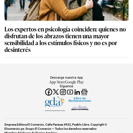
Los expertos en psicología coinciden: quienes no
disfrutan de los abrazos tienen una mayor
sensibilidad a los estímulos físicos y no es por
desinterés
Descarga nuestra App
App Store
Google Play
Síguenos
Miembro del Grupo de Diarios América
Empresa Editora El Comercio. Calle Paracas #532, Pueblo Libre. Copyright ©
Elcomercio.pe. Grupo El Comercio — Todos los derechos reservados
Miembro del Grupo de Diarios América