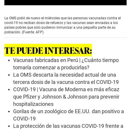
0
s
e
La OMS pidió de nuevo el miércoles que las personas vacunadas contra el
c
covid-19 no reciban dosis de refuerzo y las vacunas sean enviadas a los
o
países pobres que solo pudieron inmunizar a una pequeña parte de su
n
población. (Fuente: AFP)
d
s
o
TE PUEDE INTERESAR:
f
1
m
Vacunas fabricadas en Perú | ¿Cuánto tiempo
i
tomaría comenzar a producirlas?
n
u
La OMS descarta la necesidad actual de una
t
tercera dosis de la vacuna contra el COVID-19
e
,
COVID-19 | Vacuna de Moderna es más eficaz
4
0
que Pfizer y Johnson & Johnson para prevenir
s
hospitalizaciones
e
c
Gorilas de un zoológico de EE.UU. dan positivo a
o
COVID-19
n
d
La protección de las vacunas COVID-19 frente a
s