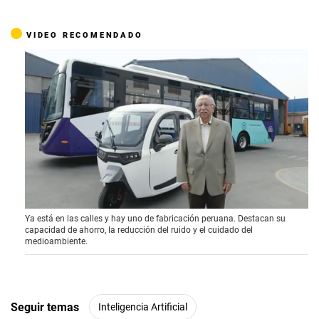
VIDEO RECOMENDADO
0
Ya está en las calles y hay uno de fabricación peruana. Destacan su
o
capacidad de ahorro, la reducción del ruido y el cuidado del
f
medioambiente.
4
m
i
n
u
t
Seguir temas
Inteligencia Artificial
e