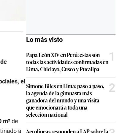
Lo más visto
1
Papa León XIV en Perú: estas son
todas las actividades confirmadas en
 de
Lima, Chiclayo, Cusco y Pucallpa
ciales, el
2
Simone Biles en Lima: paso a paso,
la agenda de la gimnasta más
ganadora del mundo y una visita
que emocionará a toda una
selección nacional
0 m²
de
Aerolíneas responden a LAP sobre la
tinado a