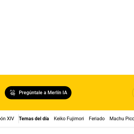
Pregúntale a Merlín IA
ón XIV
Temas del día
Keiko Fujimori
Feriado
Machu Pic