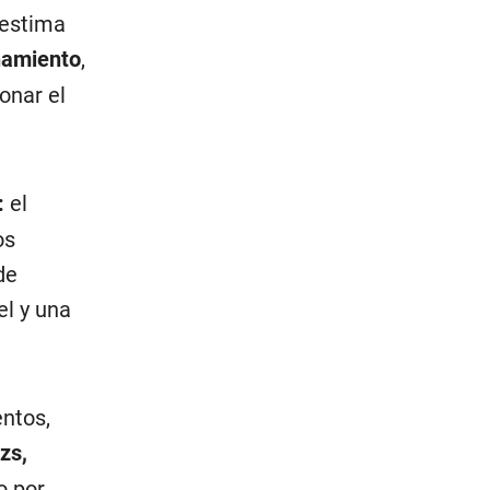
estima
onamiento
,
onar el
:
el
os
de
el y una
ntos,
zs,
o por