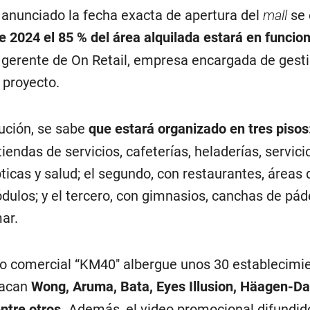
anunciado la fecha exacta de apertura del
mall
se 
e 2024 el 85 % del área alquilada estará en funci
gerente de On Retail, empresa encargada de gesti
 proyecto.
bución, se sabe
que estará organizado en tres pisos
iendas de servicios, cafeterías, heladerías, servici
pticas y salud; el segundo, con restaurantes, áreas 
ulos; y el tercero, con gimnasios, canchas de pád
ar.
ro comercial “KM40″ albergue unos 30 establecimie
tacan
Wong, Aruma, Bata, Eyes Illusion, Häagen-Da
ntre otros.
Además, el video promocional difundid