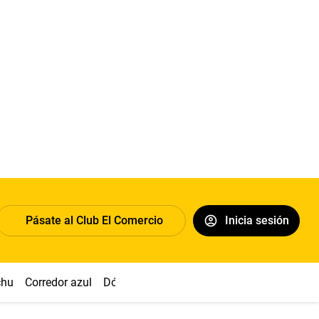
Pásate al Club El Comercio
Inicia sesión
chu
Corredor azul
Dólar
Congreso
Nasca
Acuña
Toled