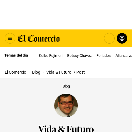
Temas del día
Keiko Fujimori
Betssy Chávez
Feriados
Alianza v
El Comercio
·
Blog
·
Vida & Futuro
/ Post
Blog
Vida & Futuro