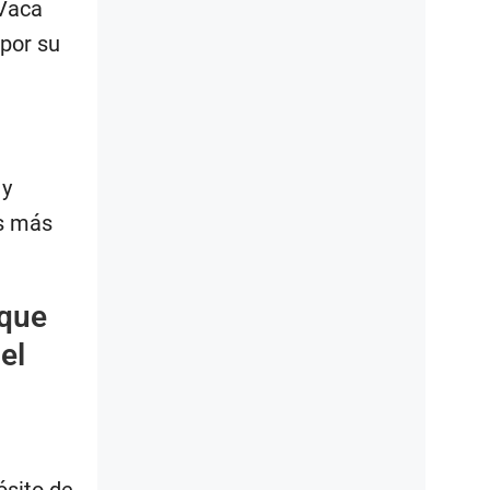
 Vaca
por su
 y
as más
 que
el