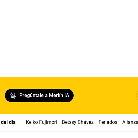
Pregúntale a Merlín IA
del día
Keiko Fujimori
Betssy Chávez
Feriados
Alianz