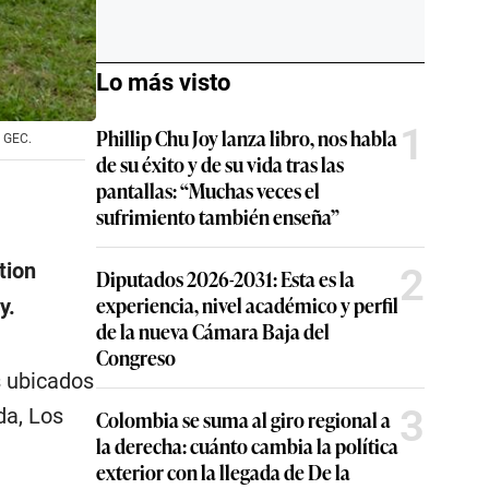
Lo más visto
1
Phillip Chu Joy lanza libro, nos habla
: GEC.
de su éxito y de su vida tras las
pantallas: “Muchas veces el
sufrimiento también enseña”
tion
2
Diputados 2026-2031: Esta es la
experiencia, nivel académico y perfil
y.
de la nueva Cámara Baja del
Congreso
s ubicados
3
da, Los
Colombia se suma al giro regional a
la derecha: cuánto cambia la política
exterior con la llegada de De la