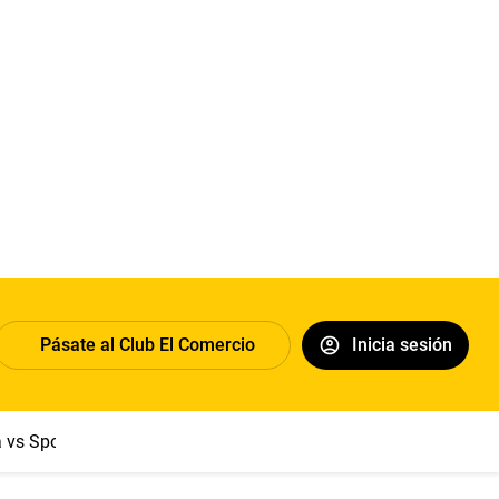
Pásate al Club El Comercio
Inicia sesión
a vs Sport Boys
Jorge Messi
Dólar
Papa León XIV
Congre