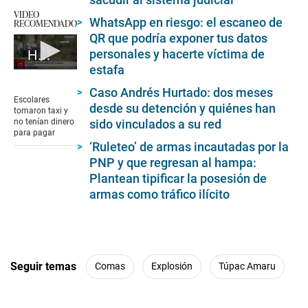
VIDEO
WhatsApp en riesgo: el escaneo de
RECOMENDADO
QR que podría exponer tus datos
personales y hacerte víctima de
Huancayo: escolares amenazan con arma blanca a taxista
estafa
0
seconds
Caso Andrés Hurtado: dos meses
of
Escolares
desde su detención y quiénes han
1
tomaron taxi y
minute,
sido vinculados a su red
no tenían dinero
56
para pagar
seconds
‘Ruleteo’ de armas incautadas por la
PNP y que regresan al hampa:
Plantean tipificar la posesión de
armas como tráfico ilícito
Seguir temas
Comas
Explosión
Túpac Amaru