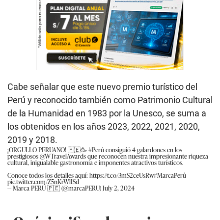
Cabe señalar que este nuevo premio turístico del
Perú y reconocido también como Patrimonio Cultural
de la Humanidad en 1983 por la Unesco, se suma a
los obtenidos en los años 2023, 2022, 2021, 2020,
2019 y 2018.
¡ORGULLO PERUANO! 🇵🇪🥳
#Perú
consiguió 4 galardones en los
prestigiosos
@WTravelAwards
que reconocen nuestra impresionante riqueza
cultural, inigualable gastronomía e imponentes atractivos turísticos.
Conoce todos los detalles aquí:
https://t.co/3mS2ceUsRw
#MarcaPerú
pic.twitter.com/Z5nKrWlISd
— Marca PERÚ 🇵🇪 (@marcaPERU)
July 2, 2024