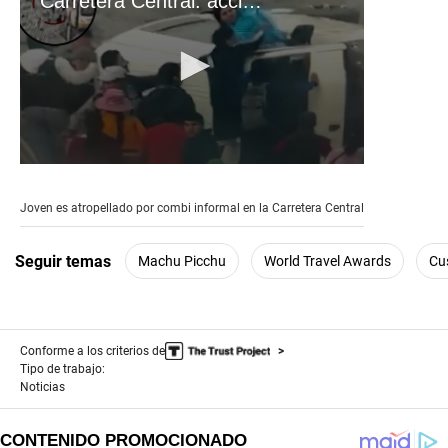
Carretera Central: accidente de combi informal
0
seconds
of
Joven es atropellado por combi informal en la Carretera Central
1
minute,
41
Seguir temas
Machu Picchu
World Travel Awards
Cu
seconds
Conforme a los criterios de
Tipo de trabajo:
Noticias