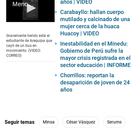
años | VIDEO
Menor cayó de bus en movimiento en Arequipa
Carabayllo: hallan cuerpo
mutilado y calcinado de una
0
mujer cerca de la huaca
seconds
Huacoy | VIDEO
of
Gravemente herido está el
1
estudiante de Arequipa que
Inestabilidad en el Minedu:
minute,
cayó de un bus en
39
Gobierno de Perú sufre la
movimiento. (VIDEO:
seconds
CORREO)
mayor crisis registrada en el
sector educación | INFORME
Chorrillos: reportan la
desaparición de joven de 24
años
Seguir temas
Minsa
César Vásquez
Serums