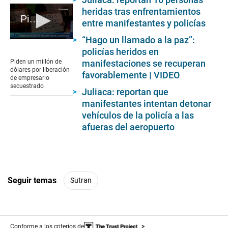
heridas tras enfrentamientos
Piden un millón de dólares por liberación de empresario secuestrado
entre manifestantes y policías
“Hago un llamado a la paz”:
0
policías heridos en
seconds
of
manifestaciones se recuperan
Piden un millón de
3
dólares por liberación
favorablemente | VIDEO
minutes,
de empresario
48
secuestrado
Juliaca: reportan que
seconds
manifestantes intentan detonar
vehículos de la policía a las
afueras del aeropuerto
Seguir temas
Sutran
Conforme a los criterios de