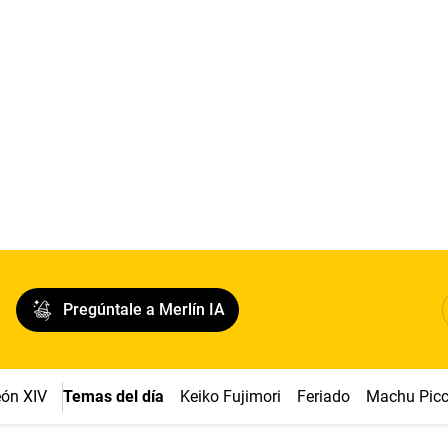
Pregúntale a Merlín IA
ón XIV
Temas del día
Keiko Fujimori
Feriado
Machu Pic