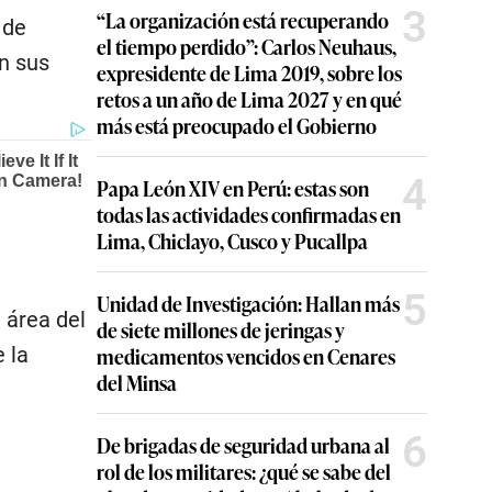
3
“La organización está recuperando
 de
el tiempo perdido”: Carlos Neuhaus,
n sus
expresidente de Lima 2019, sobre los
retos a un año de Lima 2027 y en qué
más está preocupado el Gobierno
4
Papa León XIV en Perú: estas son
todas las actividades confirmadas en
Lima, Chiclayo, Cusco y Pucallpa
5
Unidad de Investigación: Hallan más
 área del
de siete millones de jeringas y
 la
medicamentos vencidos en Cenares
del Minsa
6
De brigadas de seguridad urbana al
rol de los militares: ¿qué se sabe del