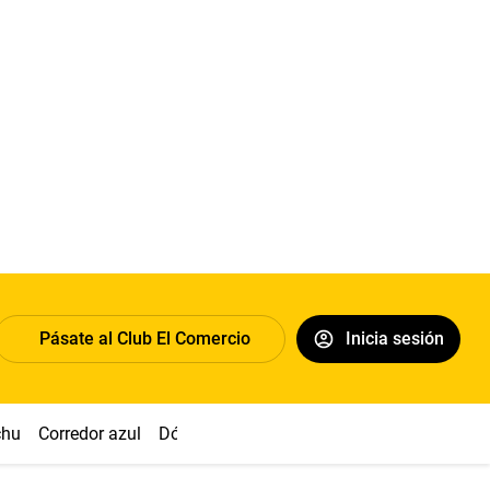
Pásate al Club El Comercio
Inicia sesión
chu
Corredor azul
Dólar
Congreso
Nasca
Acuña
Toled