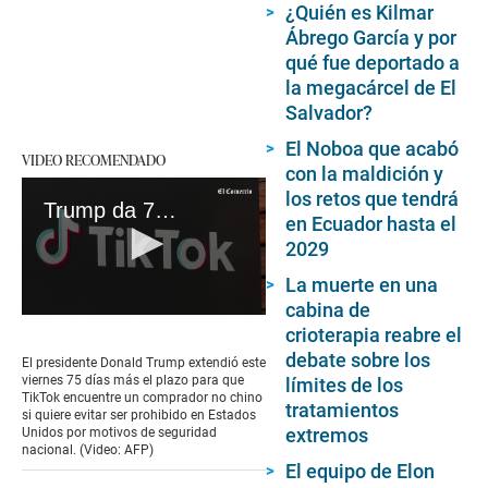
¿Quién es Kilmar
Ábrego García y por
qué fue deportado a
la megacárcel de El
Salvador?
El Noboa que acabó
VIDEO RECOMENDADO
con la maldición y
los retos que tendrá
Trump da 75 días más de gracia a TikTok para encontrar un comprador no chino
en Ecuador hasta el
2029
La muerte en una
cabina de
0
crioterapia reabre el
seconds
of
debate sobre los
El presidente Donald Trump extendió este
1
viernes 75 días más el plazo para que
límites de los
minute,
TikTok encuentre un comprador no chino
tratamientos
39
si quiere evitar ser prohibido en Estados
seconds
extremos
Unidos por motivos de seguridad
nacional. (Video: AFP)
El equipo de Elon