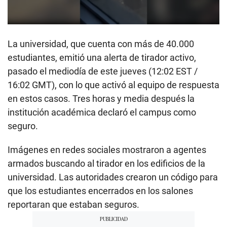
0
s
La universidad, que cuenta con más de 40.000
e
c
estudiantes, emitió una alerta de tirador activo,
o
n
pasado el mediodía de este jueves (12:02 EST /
d
16:02 GMT), con lo que activó al equipo de respuesta
s
o
en estos casos. Tres horas y media después la
f
1
institución académica declaró el campus como
m
i
seguro.
n
u
Imágenes en redes sociales mostraron a agentes
t
e
armados buscando al tirador en los edificios de la
,
1
universidad. Las autoridades crearon un código para
2
s
que los estudiantes encerrados en los salones
e
reportaran que estaban seguros.
c
o
n