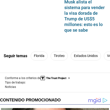
Musk alista el
sistema para vender
la visa dorada de
Trump de US$5
millones: esto es lo
que se sabe
Seguir temas
Florida
Tiroteo
Estados Unidos
V
Conforme a los criterios de
Tipo de trabajo:
Noticias