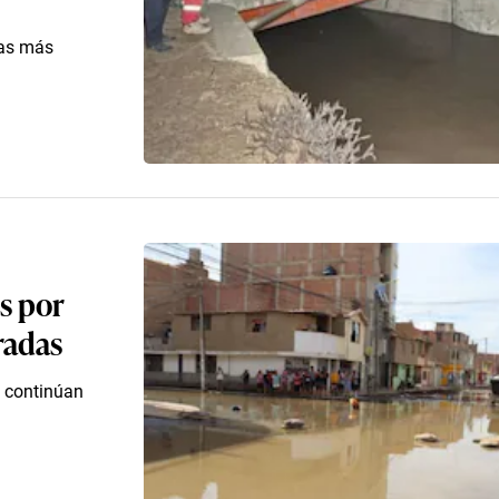
las más
s por
radas
s continúan