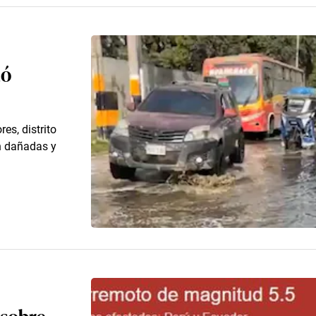
dó
es, distrito
n dañadas y
 sobre