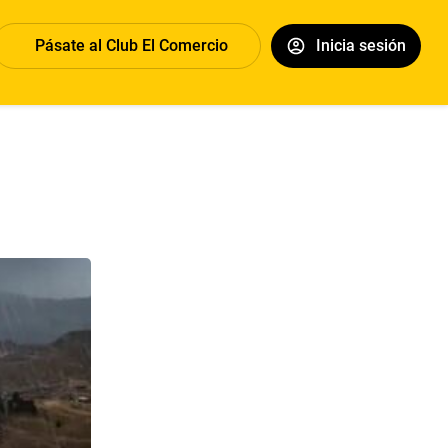
Pásate al Club El Comercio
Inicia sesión