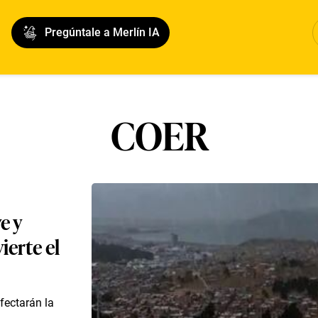
Pregúntale a Merlín IA
COER
e y
ierte el
afectarán la