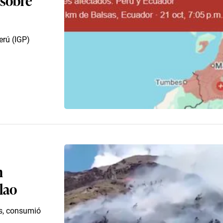
erú (IGP)
n
lao
os, consumió