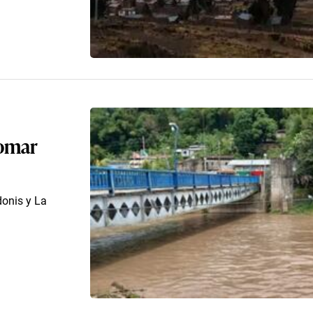
tomar
donis y La