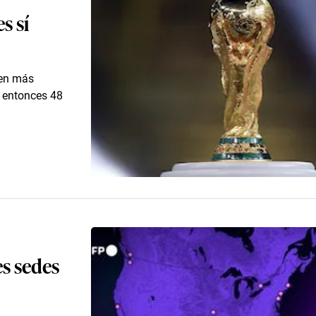
s sí
 en más
, entonces 48
s sedes