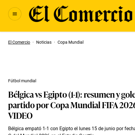
El Comercio
·
Noticias
·
Copa Mundial
Fútbol mundial
Bélgica vs Egipto (1-1): resumen y gol
partido por Copa Mundial FIFA 2026
VIDEO
Bélgica empató 1-1 con Egipto el lunes 15 de junio por fech