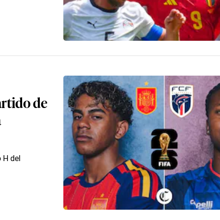
artido de
a
 H del