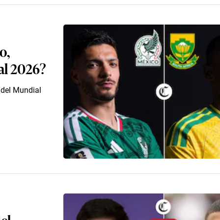
o,
al 2026?
 del Mundial
del