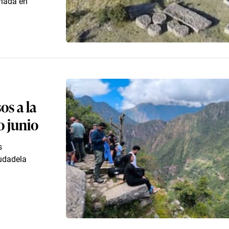
onada en
s a la
 junio
s
iudadela