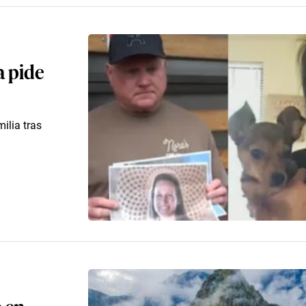
a pide
ilia tras
 en