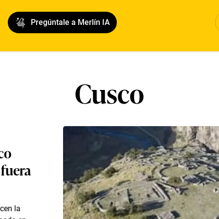
Pregúntale a Merlín IA
Cusco
co
fuera
cen la