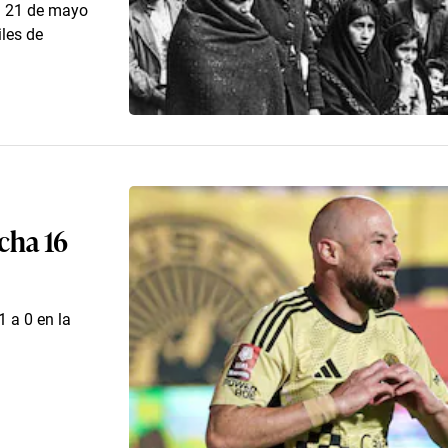
l 21 de mayo
iles de
cha 16
 a 0 en la