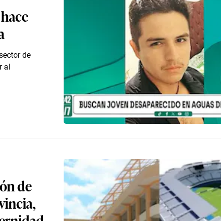
 hace
a
sector de
 al
ión de
vincia,
dernidad