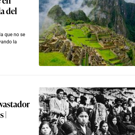
la del
la que no se
vando la
evastador
 |