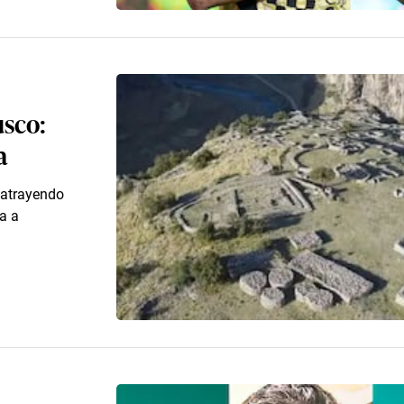
usco:
a
 atrayendo
a a