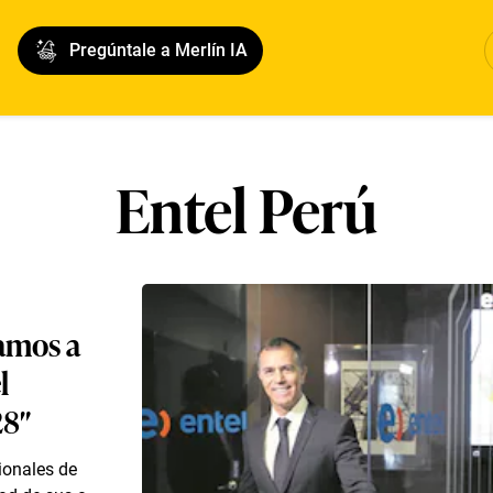
Pregúntale a Merlín IA
Entel Perú
ramos a
l
28″
cionales de