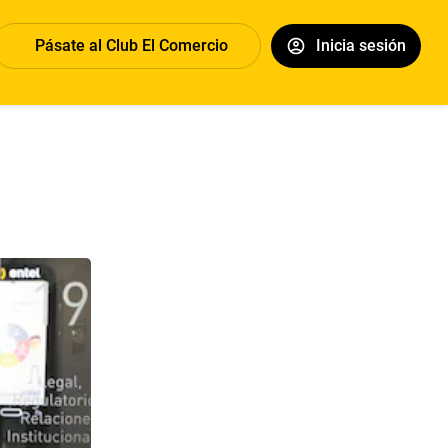
Pásate al Club El Comercio
Inicia sesión