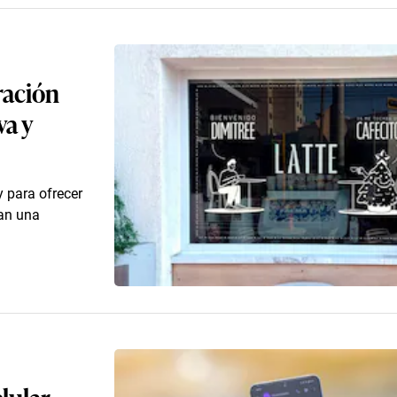
ración
va y
y para ofrecer
can una
elular