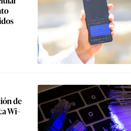
nto
idos
ción de
ica Wi–