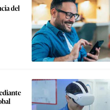
cia del
mediante
obal