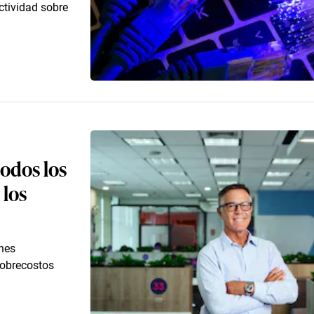
ctividad sobre
todos los
 los
ones
 sobrecostos