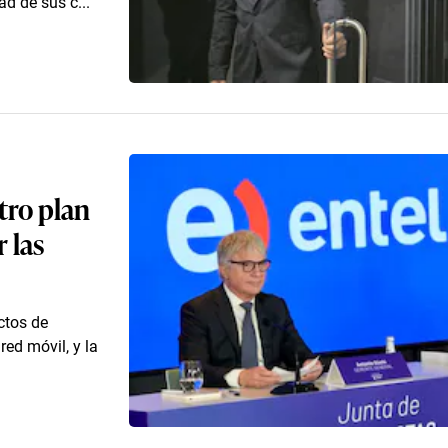
ad de sus c...
tro plan
 las
ctos de
red móvil, y la