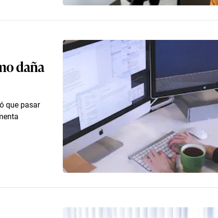
smo daña
ró que pasar
menta