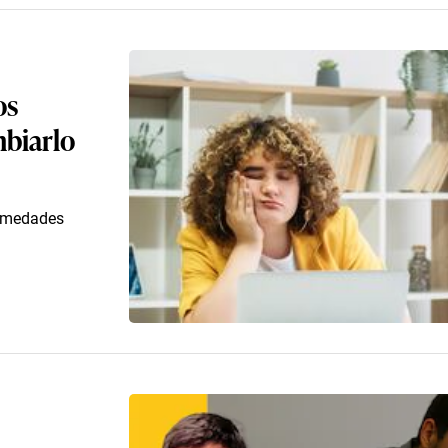
os
biarlo
ermedades