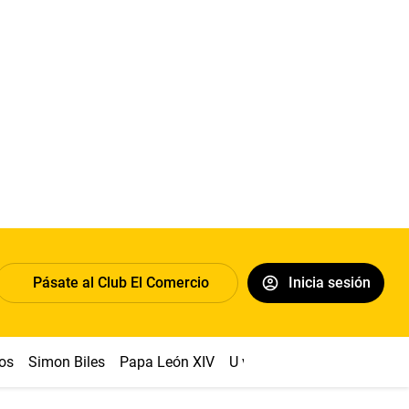
Pásate al Club El Comercio
Inicia sesión
os
Simon Biles
Papa León XIV
U vs Cristal
Dólar
Congr