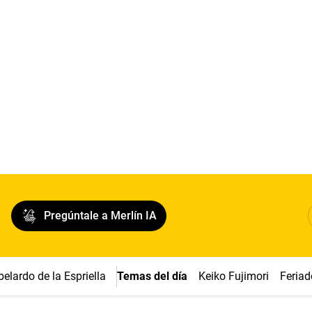
Pregúntale a Merlín IA
belardo de la Espriella
Temas del día
Keiko Fujimori
Feriad