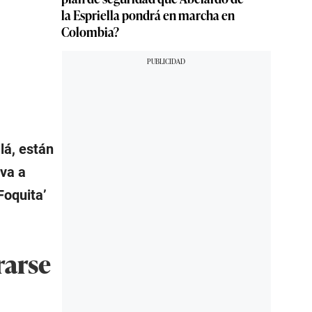
la Espriella pondrá en marcha en
Colombia?
lá, están
va a
Foquita’
rarse