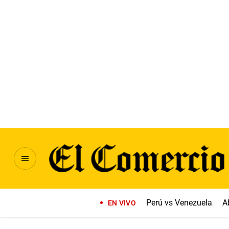
Perú vs Venezuela
A
EN VIVO