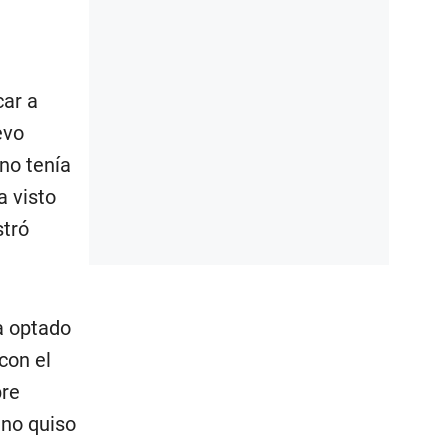
car a
evo
no tenía
a visto
stró
a optado
con el
bre
 no quiso