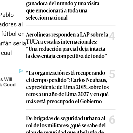
ganadora del mundo y una visita
que emocionará a toda una
 Pablo
selección nacional
adores al
4
Aerolíneas responden a LAP sobre la
 fútbol en
TUUA a escalas internacionales:
rfán sería
“Una reducción parcial deja intacta
 cual
la desventaja competitiva de fondo”
5
“La organización está recuperando
el tiempo perdido”: Carlos Neuhaus,
expresidente de Lima 2019, sobre los
retos a un año de Lima 2027 y en qué
más está preocupado el Gobierno
6
De brigadas de seguridad urbana al
rol de los militares: ¿qué se sabe del
plan de seguridad que Abelardo de