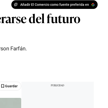
Añadir El Comercio como fuente preferida en
rarse del futuro
rson Farfán.
Guardar