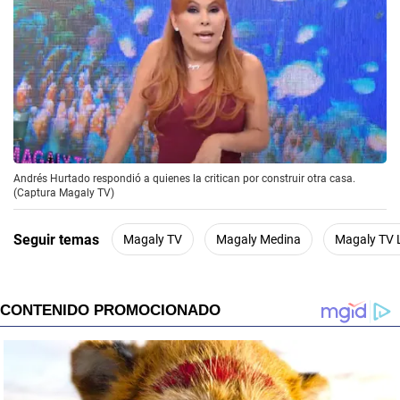
Andrés Hurtado respondió a quienes la critican por construir otra casa.
(Captura Magaly TV)
Seguir temas
Magaly TV
Magaly Medina
Magaly TV 