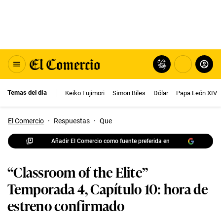
Temas del día
Keiko Fujimori
Simon Biles
Dólar
Papa León XIV
El Comercio
·
Respuestas
·
Que
Añadir El Comercio como fuente preferida en
“Classroom of the Elite”
Temporada 4, Capítulo 10: hora de
estreno confirmado