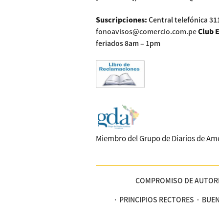
Concesionarias
Suscripciones
:
Central telefónica 31
Principios
Rectores
fonoavisos@comercio.com.pe
Club 
feriados 8am – 1pm
Buenas
Prácticas
Políticas
De
Privacidad
Política
Integrada
De
Gestión
Miembro del Grupo de Diarios de Am
Derechos
Arco
Política
De
Cookies
COMPROMISO DE AUTOR
PRINCIPIOS RECTORES
BUEN