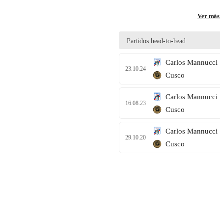
TV+
Ver más
Tecnología y ciencias
Partidos head-to-head
Somos
Carlos Mannucci
23.10.24
Bienestar
Cusco
Hogar y Familia
Carlos Mannucci
16.08.23
Cusco
Respuestas
Carlos Mannucci
Mag
29.10.20
Cusco
Viù
Vamos
Ruedas y Tuercas
Casa y Más