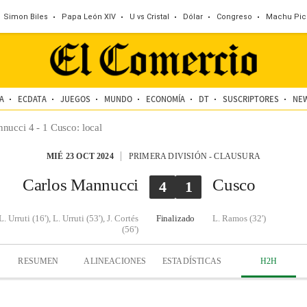
Simon Biles
Papa León XIV
U vs Cristal
Dólar
Congreso
Machu Pic
A
ECDATA
JUEGOS
MUNDO
ECONOMÍA
DT
SUSCRIPTORES
NE
nucci 4 - 1 Cusco
:
local
MIÉ 23 OCT 2024
PRIMERA DIVISIÓN
-
CLAUSURA
Carlos Mannucci
Cusco
4
1
L. Urruti (16'), L. Urruti (53'), J. Cortés
Finalizado
L. Ramos (32')
(56')
RESUMEN
ALINEACIONES
ESTADÍSTICAS
H2H