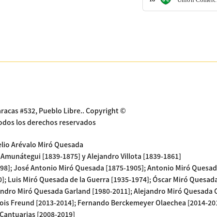
aracas #532, Pueblo Libre.. Copyright ©
Todos los derechos reservados
lio Arévalo Miró Quesada
Amunátegui [1839-1875] y Alejandro Villota [1839-1861]
98]; José Antonio Miró Quesada [1875-1905]; Antonio Miró Quesada
]; Luis Miró Quesada de la Guerra [1935-1974]; Óscar Miró Quesada 
andro Miró Quesada Garland [1980-2011]; Alejandro Miró Quesada C
Bois Freund [2013-2014]; Fernando Berckemeyer Olaechea [2014-201
 Cantuarias [2008-2019]