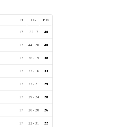
PJ
DG
PTS
17
32
-
7
40
17
44
-
20
40
17
36
-
19
38
17
32
-
16
33
17
22
-
21
29
17
29
-
24
28
17
20
-
20
26
17
22
-
31
22