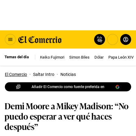
Temas del día
Keiko Fujimori
Simon Biles
Dólar
Papa León XIV
El Comercio
·
Saltar Intro
·
Noticias
Añadir El Comercio como fuente preferida en
Demi Moore a Mikey Madison: “No
puedo esperar a ver qué haces
después”