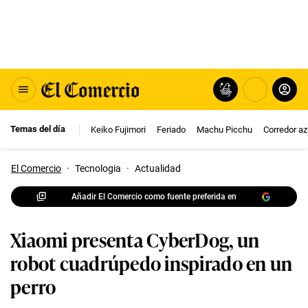
Temas del día
Keiko Fujimori
Feriado
Machu Picchu
Corredor az
El Comercio
·
Tecnologia
·
Actualidad
Añadir El Comercio como fuente preferida en
Xiaomi presenta CyberDog, un
robot cuadrúpedo inspirado en un
perro