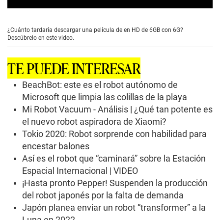
0
s
e
¿Cuánto tardaría descargar una película de en HD de 6GB con 6G?
c
Descúbrelo en este video.
o
n
d
TE PUEDE INTERESAR
s
o
f
BeachBot: este es el robot autónomo de
0
Microsoft que limpia las colillas de la playa
s
e
Mi Robot Vacuum - Análisis | ¿Qué tan potente es
c
el nuevo robot aspiradora de Xiaomi?
o
n
Tokio 2020: Robot sorprende con habilidad para
d
s
encestar balones
Así es el robot que “caminará” sobre la Estación
Espacial Internacional | VIDEO
¡Hasta pronto Pepper! Suspenden la producción
del robot japonés por la falta de demanda
Japón planea enviar un robot “transformer” a la
Luna en 2022