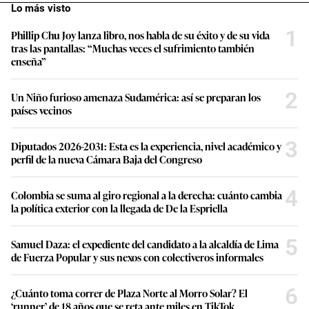
Lo más visto
1
Phillip Chu Joy lanza libro, nos habla de su éxito y de su vida
tras las pantallas: “Muchas veces el sufrimiento también
enseña”
2
Un Niño furioso amenaza Sudamérica: así se preparan los
países vecinos
3
Diputados 2026-2031: Esta es la experiencia, nivel académico y
perfil de la nueva Cámara Baja del Congreso
4
Colombia se suma al giro regional a la derecha: cuánto cambia
la política exterior con la llegada de De la Espriella
5
Samuel Daza: el expediente del candidato a la alcaldía de Lima
de Fuerza Popular y sus nexos con colectiveros informales
6
¿Cuánto toma correr de Plaza Norte al Morro Solar? El
‘runner’ de 18 años que se reta ante miles en TikTok