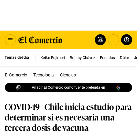
Temas del día
Keiko Fujimori
Betssy Chávez
Feriados
Dólar
J
El Comercio
·
Tecnologia
·
Ciencias
Añadir El Comercio como fuente preferida en
COVID-19 | Chile inicia estudio para
determinar si es necesaria una
tercera dosis de vacuna