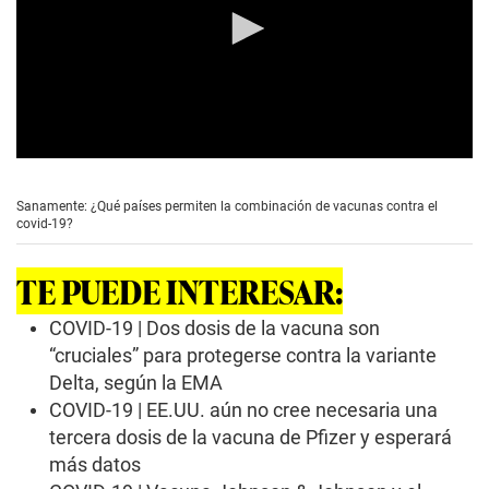
0
s
e
Sanamente: ¿Qué países permiten la combinación de vacunas contra el
c
covid-19?
o
n
d
TE PUEDE INTERESAR:
s
o
f
COVID-19 | Dos dosis de la vacuna son
0
“cruciales” para protegerse contra la variante
s
e
Delta, según la EMA
c
COVID-19 | EE.UU. aún no cree necesaria una
o
n
tercera dosis de la vacuna de Pfizer y esperará
d
s
más datos