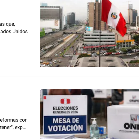
as que,
stados Unidos
 reformas con
ener”, exp...