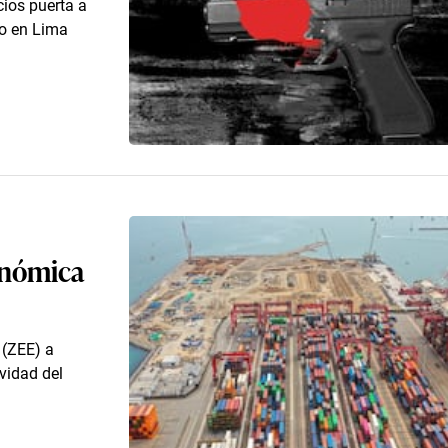
ios puerta a
lo en Lima
onómica
 (ZEE) a
ividad del