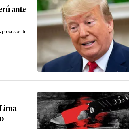
erú ante
s procesos de
 Lima
to