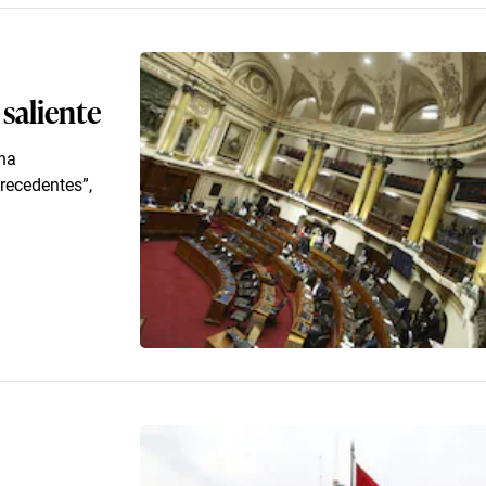
saliente
una
precedentes”,