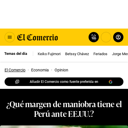
Temas del día
Keiko Fujimori
Betssy Chávez
Feriados
Jorge Me
El Comercio
·
Economia
·
Opinion
Añadir El Comercio como fuente preferida en
¿Qué margen de maniobra tiene el
Perú ante EE.UU.?