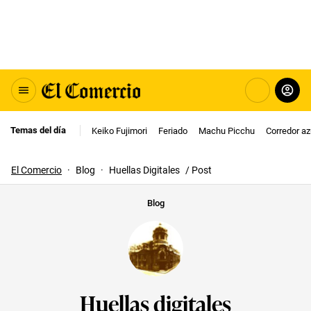
Temas del día
Keiko Fujimori
Feriado
Machu Picchu
Corredor az
El Comercio
·
Blog
·
Huellas Digitales
/ Post
Blog
Huellas digitales