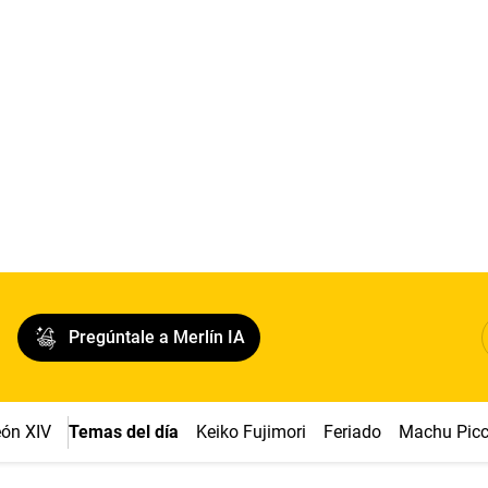
Pregúntale a Merlín IA
ón XIV
Temas del día
Keiko Fujimori
Feriado
Machu Pic