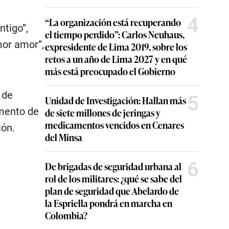
4
“La organización está recuperando
ntigo”,
el tiempo perdido”: Carlos Neuhaus,
mor amor”,
expresidente de Lima 2019, sobre los
retos a un año de Lima 2027 y en qué
más está preocupado el Gobierno
 de
5
Unidad de Investigación: Hallan más
umento de
de siete millones de jeringas y
medicamentos vencidos en Cenares
ión.
del Minsa
6
De brigadas de seguridad urbana al
rol de los militares: ¿qué se sabe del
plan de seguridad que Abelardo de
la Espriella pondrá en marcha en
Colombia?