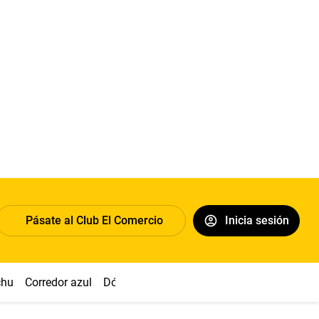
Pásate al Club El Comercio
Inicia sesión
chu
Corredor azul
Dólar
Congreso
Nasca
Acuña
Toled