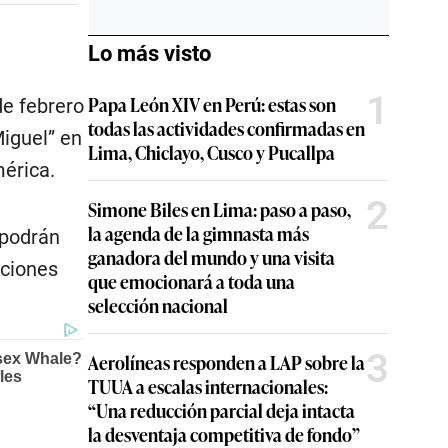
Lo más visto
1
Papa León XIV en Perú: estas son
de febrero
todas las actividades confirmadas en
Miguel” en
Lima, Chiclayo, Cusco y Pucallpa
érica.
2
Simone Biles en Lima: paso a paso,
la agenda de la gimnasta más
 podrán
ganadora del mundo y una visita
nciones
que emocionará a toda una
selección nacional
3
Aerolíneas responden a LAP sobre la
TUUA a escalas internacionales:
“Una reducción parcial deja intacta
la desventaja competitiva de fondo”