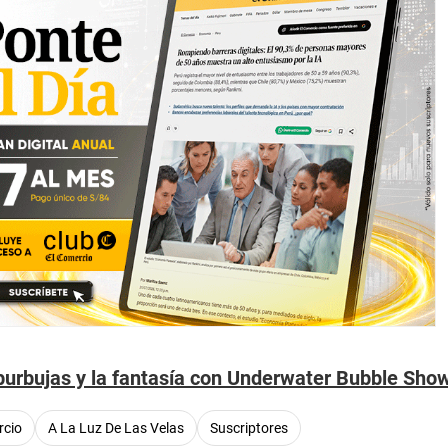
 burbujas y la fantasía con Underwater Bubble Sho
rcio
A La Luz De Las Velas
Suscriptores