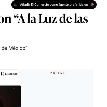
Añadir El Comercio como fuente preferida en
n “A la Luz de las
l de México”
Guardar