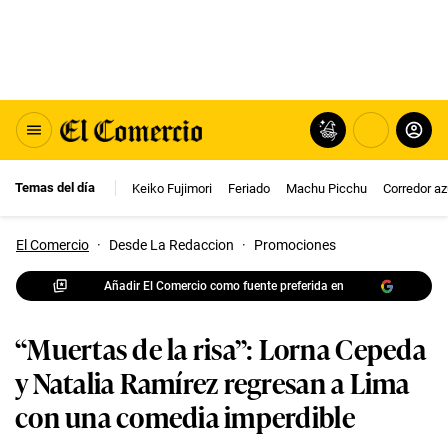
Temas del día
Keiko Fujimori
Feriado
Machu Picchu
Corredor az
El Comercio
·
Desde La Redaccion
·
Promociones
Añadir El Comercio como fuente preferida en
“Muertas de la risa”: Lorna Cepeda
y Natalia Ramírez regresan a Lima
con una comedia imperdible