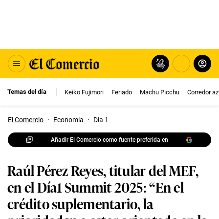
Temas del día
Keiko Fujimori
Feriado
Machu Picchu
Corredor az
El Comercio
·
Economia
·
Dia 1
Añadir El Comercio como fuente preferida en
Raúl Pérez Reyes, titular del MEF,
en el Día1 Summit 2025: “En el
crédito suplementario, la