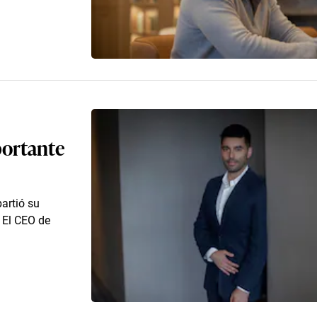
portante
artió su
. El CEO de