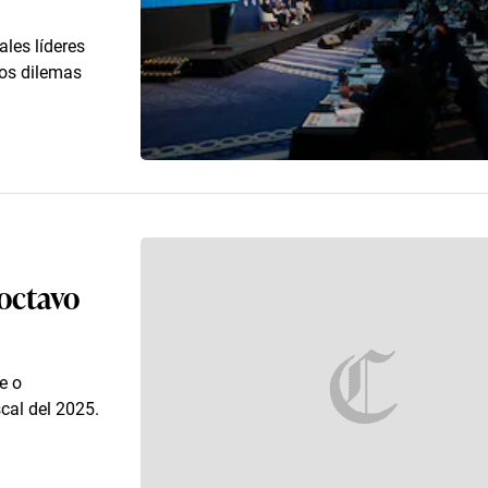
les líderes
 los dilemas
octavo
e o
scal del 2025.