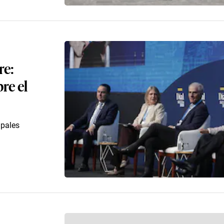
re:
re el
ipales