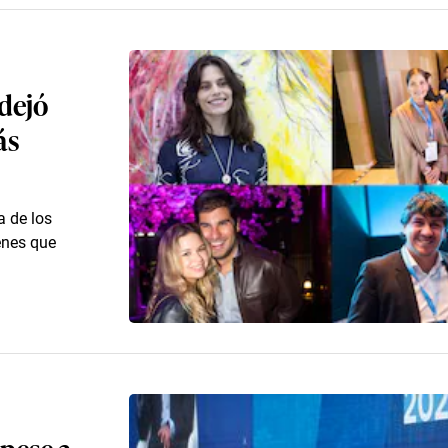
 dejó
ás
a de los
enes que
 pese a