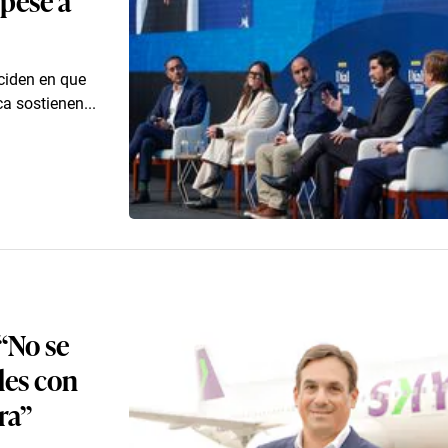
nciden en que
a sostienen...
“No se
les con
ra”